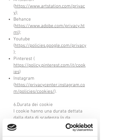
(
https://www.artstation.com/privac
y
);
Behance
(
https://www.adobe.com/privacy.ht
ml
);
Youtube
(
https://policies.google.com/privacy
);
Pinterest (
https://policy.pinterest.com/it/cook
ies
)
Instagram
(
https://privacycenter.instagram.co
m/policies/cookies/
).
6.Durata dei cookie
I cookie hanno una durata dettata
dalla data di scadenza (o da
un’azione specifica come la
chiusura del browser) impostata al
momento dell’installazione. I